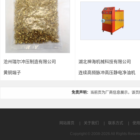
湖北神海机械科技有限公司
协易科技精机(中国)
连续高频脉冲高压静电净油机
重负荷伺服冲床(SDM
免责声明：
当前页为厂商信息展示，该页
网站首页
|
关于我们
|
联系方式
|
使用
Copyright © 2008-2026 All Rights R