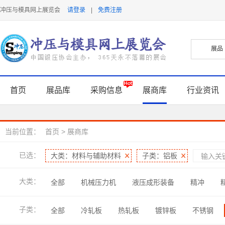
冲压与模具网上展览会
请登录
|
免费注册
首页
展品库
采购信息
展商库
行业资讯
当前位置：
首页
>
展商库
已选：
大类：材料与辅助材料
子类：铝板
大类：
全部
机械压力机
液压成形装备
精冲
焊接与连接技术
软件及信息化
润滑及表面处理
子类：
全部
冷轧板
热轧板
镀锌板
不锈钢