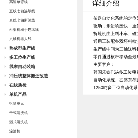
高速单臂线
详细介绍
直线七轴连续线
传送自动化系统的定位
直线七轴断续线
驱动，步进响应快，重
桁架机械手连续线
拆垛机由上料小车、磁
六轴机器人线
通用工装配备双坯料检
热成型生产线
生产线中间为三轴送料
零件通过横杆移动至最
多工位生产线
主要客户：
线末自动装箱
韩国乐铁TSA多工位项
冲压线整体搬迁改造
自动化系统、乙盛东墨
在线质检
1250吨多工位自动化
单机产品
拆垛单元
干式清洗机
湿式清洗机
涂油机