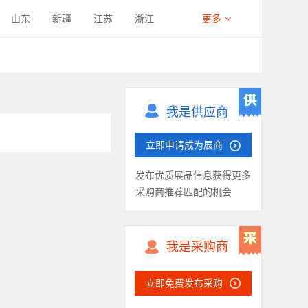
蒙皮拉伸机
四柱液压机
山东
新疆
江苏
浙江
更多
具
模具材料
送料机 / 矫平机
西藏
四川
宁夏
海南
速冲床
半闭式精密高速冲床
翻转机
整平（校平）机
割下料线
热冲压加热炉
我是供应商
检具
其他产品
普通旋压机
立即申请成为展商
辊压成形产品折弯机
发布优质展品信息获得更多
材料
工装夹具 / 模座
采购商推荐匹配的机会
备
激光焊接机
辅助设计软件
工厂数字化系统
我是采购商
件清洗设备
冲压件清洗剂
板
镀锌板
不锈钢
铝板
立即免费发布采购