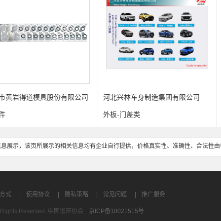
具股份有限公司
河北兴林车身制造集团有限公司
欧兹机械科技
外板-门盖类
喷嘴 DUSTY 
信息展示，该页所展示的相关信息均有企业自行提供，价格真实性、准确性、合法性由
方式
|
使用协议
|
隐私策略
|
常见问题
|
推广服务
All Rights Reserved. 中国锻压协会
京ICP备10021515号