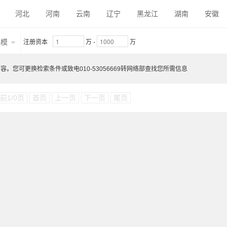
压机
伺服液压机
内高压成形液压机
橡皮液压成形液压机
河北
河南
云南
辽宁
黑龙江
湖南
安徽
液压机
万能液压机
其他产品
精冲件
精冲机
精冲模
内蒙古
陕西
吉林
福建
贵州
广东
青海
精冲件清洗机
其他产品
伺服精密高速冲床
开式精密高
规模
注册资本
万
-
万
其他产品
冲压机器人
冲压机械手
送料（上料）机
。您可更换检索条件或致电010-53056669转网络部查找您所需信息
安全防护装置
减振设备
开卷落料线
剪切线
激光在线切
分拣 / 堆垛装置 / 料库
端拾器
冲压件检测设备
冲压件
前1/0页
首页
上一页
下一页
尾页
机
自动化数控旋压一体机
薄板辊压成形机
辊压成形生产线
模具
电子3C冲压模具
五金冲压模具
自动换模装置
模具
具加工设备
模具检测设备
其他产品
压铆机
无铆连接设
机
焊接材料
机器人焊接
其他产品
冲压仿真模拟软件
他产品
冲压润滑油
冲压润滑系统
冲压件去毛刺机
冲压
电子3C冲压件
五金冲压件
其他冲压件
冷轧板
热轧
其他材料