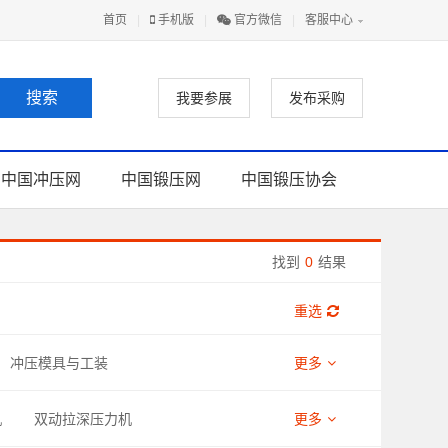
首页
|
手机版
|
官方微信
|
客服中心
我要参展
发布采购
中国冲压网
中国锻压网
中国锻压协会
找到
0
结果
重选
冲压模具与工装
更多
机
双动拉深压力机
更多