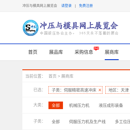
冲压与模具网上展览会
请登录
|
免费注册
首页
展品库
采购信息
展商库
当前位置：
首页
>
展商库
已选：
子类：伺服精密高速冲床
地区：天津
大类：
全部
机械压力机
液压成形装备
焊接与连接技术
软件及信息化
润
子类：
全部
伺服压力机及生产线
多工位