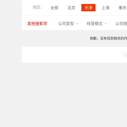
级进模压力机
其他产品
热成形液
地区：
全部
北京
天津
上海
重庆
单柱液压机
立式框架液压机
卧式
香港
湖北
广西
甘肃
山西
去毛刺机
精冲材料
精冲油/清洗剂
其他搜索项
公司类型
经营模式
公司
台湾
香港
澳门
宁夏
江西
闭式精密高速冲床
精密高速冲压自动线
抱歉，没有找到相关的内容
板材清洗涂油设备
无纺布纤维辊
三维激光切割设备
辅料输送线（装置）
当
强力旋压机
轮毂旋压机
封头旋压
其他产品
汽车冲压模具
家电冲压
模具标准件
模具表面处理技术
模
摩擦搅拌焊设备
电弧焊机
电阻焊
传感器
数控系统
3D扫描仪
其
其他产品
汽车冲压件
家电冲压件
铜板
镀锡铁（马口铁）
辅助材料