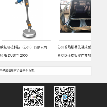
（苏州）有限公司
苏州普热斯勒先进成型技术有限公
嘉兴和
司
2000
真空热压裸板零件并加电镀锌涂层
变速箱D
车身
电子展位所有企业完全负责。