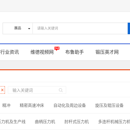
行业资讯
维德视频网
布鲁助手
锻压英才网
精冲
精密高速冲床
自动化及周边设备
旋压及辊压设备
滑及表面处理
冲压零部件
材料与辅助材料
压力机及生产线
曲柄压力机
肘杆式压力机
多连杆机械压力