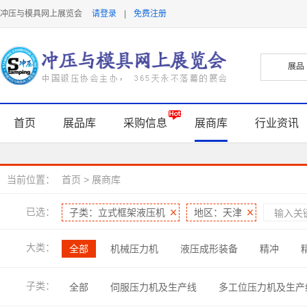
冲压与模具网上展览会
请登录
|
免费注册
首页
展品库
采购信息
展商库
行业资讯
当前位置：
首页
>
展商库
已选：
子类：立式框架液压机
地区：天津
大类：
全部
机械压力机
液压成形装备
精冲
焊接与连接技术
软件及信息化
润滑及表面处理
子类：
全部
伺服压力机及生产线
多工位压力机及生产