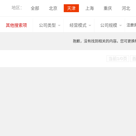
级进模压力机
其他产品
热成形液压机
伺
地区：
全部
北京
天津
上海
重庆
河北
单柱液压机
立式框架液压机
卧式液压机
香港
湖北
广西
甘肃
山西
内蒙古
去毛刺机
精冲材料
精冲油/清洗剂
精冲件
其他搜索项
公司类型
经营模式
公司规模
注册
台湾
香港
澳门
宁夏
江西
闭式精密高速冲床
精密高速冲压自动线
其他产
抱歉，没有找到相关的内容。您可更换检索
板材清洗涂油设备
无纺布纤维辊
安全防护装置
三维激光切割设备
辅料输送线（装置）
分拣 /
当前1/0页
强力旋压机
轮毂旋压机
封头旋压机
自动
其他产品
汽车冲压模具
家电冲压模具
电子
模具标准件
模具表面处理技术
模具加工设备
摩擦搅拌焊设备
电弧焊机
电阻焊机
焊接
传感器
数控系统
3D扫描仪
其他产品
其他产品
汽车冲压件
家电冲压件
电子3C
铜板
镀锡铁（马口铁）
辅助材料
其他材