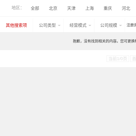
级进模压力机
其他产品
热成形液压机
伺
地区：
全部
北京
天津
上海
重庆
河北
单柱液压机
立式框架液压机
卧式液压机
香港
湖北
广西
甘肃
山西
内蒙古
去毛刺机
精冲材料
精冲油/清洗剂
精冲件
其他搜索项
公司类型
经营模式
公司规模
注册
台湾
香港
澳门
宁夏
江西
闭式精密高速冲床
精密高速冲压自动线
其他产
抱歉，没有找到相关的内容。您可更换检索
板材清洗涂油设备
无纺布纤维辊
安全防护装置
三维激光切割设备
辅料输送线（装置）
分拣 /
当前1/0页
强力旋压机
轮毂旋压机
封头旋压机
自动
其他产品
汽车冲压模具
家电冲压模具
电子
模具标准件
模具表面处理技术
模具加工设备
摩擦搅拌焊设备
电弧焊机
电阻焊机
焊接
传感器
数控系统
3D扫描仪
其他产品
其他产品
汽车冲压件
家电冲压件
电子3C
铜板
镀锡铁（马口铁）
辅助材料
其他材