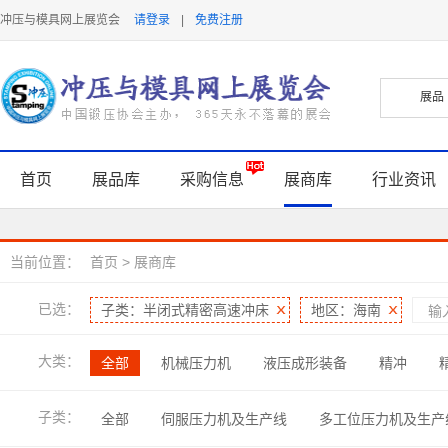
冲压与模具网上展览会
请登录
|
免费注册
首页
展品库
采购信息
展商库
行业资讯
当前位置：
首页
>
展商库
已选：
子类：半闭式精密高速冲床
地区：海南
大类：
全部
机械压力机
液压成形装备
精冲
焊接与连接技术
软件及信息化
润滑及表面处理
子类：
全部
伺服压力机及生产线
多工位压力机及生产