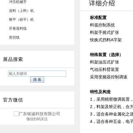
冲压机械手
详细介绍
送料（上料）机
标准配置
整平（校平）机
料弧控制系统
开卷落料线
料架手摇式扩张
剪切线
快换式挡料A字架
特殊装置（选择）
展品搜索
料架油压式扩张
气动压料臂装置
采用变频器控制调速
特性及构造
1，采用精密微调装置
官方微信
2，料架及矫正机，合
3，适合各种金属化之
微信扫码关注
4，适合各种五金，电