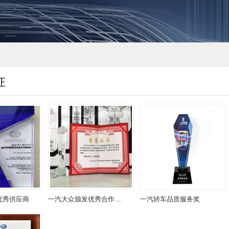
证
优秀供应商
一汽大众颁发优秀合作伙伴共进奖
一汽轿车品质服务奖