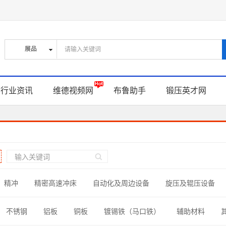
行业资讯
维德视频网
布鲁助手
锻压英才网
精冲
精密高速冲床
自动化及周边设备
旋压及辊压设备
滑及表面处理
冲压零部件
材料与辅助材料
不锈钢
铝板
铜板
镀锡铁（马口铁）
辅助材料