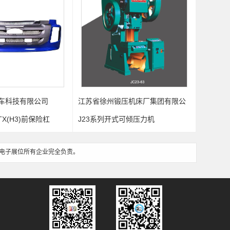
车科技有限公司
江苏省徐州锻压机床厂集团有限公
湖北神海
司
X(H3)前保险杠
J23系列开式可倾压力机
聚结分离
电子展位所有企业完全负责。