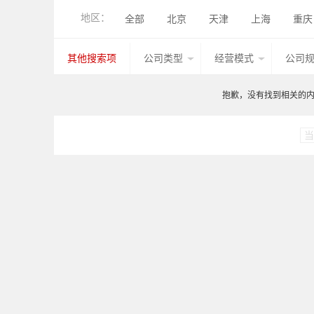
地区：
全部
北京
天津
上海
重庆
香港
湖北
广西
甘肃
山西
其他搜索项
公司类型
经营模式
公司
台湾
香港
澳门
宁夏
江西
抱歉，没有找到相关的内容
当