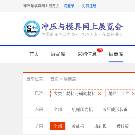
冲压与模具网上展览会
请登录
|
免费注册
首页
展品库
采购信息
展商库
当前位置：
首页
>
展商库
已选：
大类：材料与辅助材料
地区：江西
大类：
全部
机械压力机
液压成形装备
焊接与连接技术
软件及信息化
润
子类：
全部
冷轧板
热轧板
镀锌板