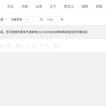
河北
河南
云南
辽宁
黑龙江
湖南
安徽
内蒙古
陕西
吉林
福建
贵州
广东
青海
规模
注册资本
万
-
万
。您可更换检索条件或致电010-53056669转网络部查找您所需信息
前1/0页
首页
上一页
下一页
尾页