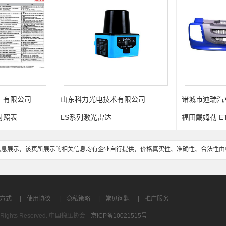
）有限公司
山东科力光电技术有限公司
诸城市迪瑞汽
对照表
LS系列激光雷达
福田戴姆勒 ET
信息展示，该页所展示的相关信息均有企业自行提供，价格真实性、准确性、合法性由
方式
|
使用协议
|
隐私策略
|
常见问题
|
推广服务
All Rights Reserved. 中国锻压协会
京ICP备10021515号