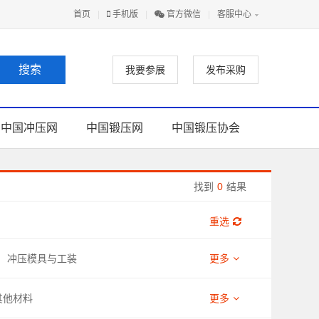
首页
|
手机版
|
官方微信
|
客服中心
我要参展
发布采购
中国冲压网
中国锻压网
中国锻压协会
找到
0
结果
重选
冲压模具与工装
更多
其他材料
更多