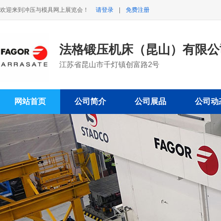
欢迎来到冲压与模具网上展览会！
请登录
|
免费注册
法格锻压机床（昆山）有限
江苏省昆山市千灯镇创富路2号
网站首页
公司简介
公司展品
公司动